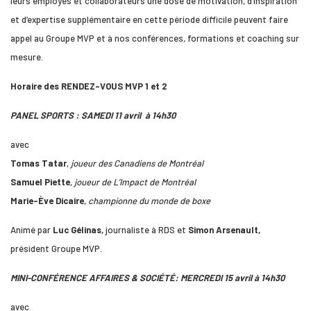
leurs employés et collaborateurs une dose de motivation, d’inspiration
et d’expertise supplémentaire en cette période difficile peuvent faire
appel au Groupe MVP et à nos conférences, formations et coaching sur
mesure.
Horaire des RENDEZ-VOUS MVP 1 et 2
PANEL SPORTS : SAMEDI 11 avril à 14h30
avec
Tomas Tatar
,
joueur des Canadiens de Montréal
Samuel Piette
,
joueur de L’Impact de Montréal
Marie-Ève Dicaire
,
championne du monde de boxe
Animé par
Luc Gélinas,
journaliste à RDS et
Simon Arsenault,
président Groupe MVP.
MINI-CONFÉRENCE AFFAIRES & SOCIÉTÉ: MERCREDI 15 avril à 14h30
avec