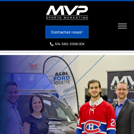
Toggl
Contactez-nous!
naviga
514-582-3306
|
EN