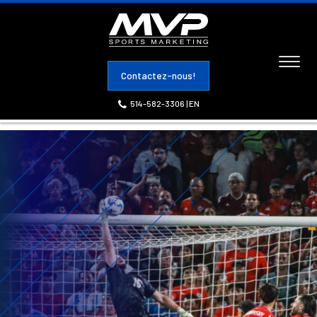
Toggl
Contactez-nous!
naviga
514-582-3306
|
EN