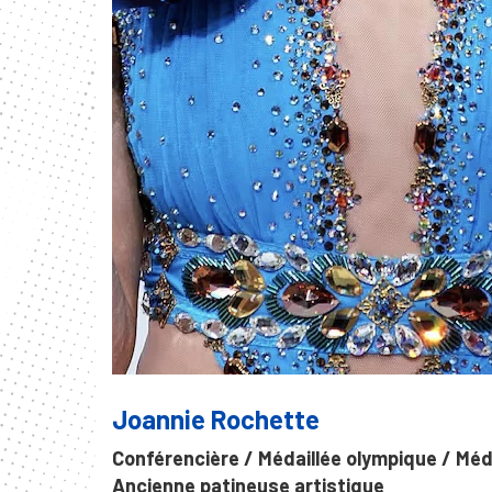
Joannie Rochette
Conférencière / Médaillée olympique / Méd
Ancienne patineuse artistique