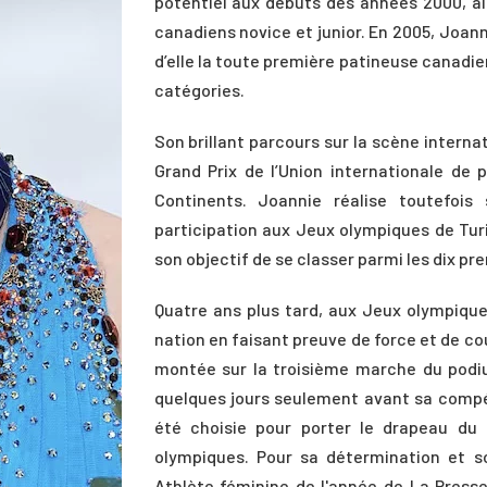
potentiel aux débuts des années 2000, al
canadiens novice et junior. En 2005, Joan
d’elle la toute première patineuse canadie
catégories.
Son brillant parcours sur la scène internat
Grand Prix de l’Union internationale de
Continents. Joannie réalise toutefois
participation aux Jeux olympiques de Turi
son objectif de se classer parmi les dix pr
Quatre ans plus tard, aux Jeux olympique
nation en faisant preuve de force et de co
montée sur la troisième marche du podiu
quelques jours seulement avant sa compét
été choisie pour porter le drapeau du
olympiques. Pour sa détermination et s
Athlète féminine de l'année de La Presse