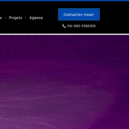
Contactez-nous!
es
Projets
Agence
514-582-3306
|
EN