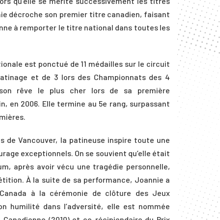
ors qu’elle se mérite successivement les titres
nie décroche son premier titre canadien, faisant
nne à remporter le titre national dans toutes les
ionale est ponctué de 11 médailles sur le circuit
 patinage et de 3 lors des Championnats des 4
 son rêve le plus cher lors de sa première
n, en 2006. Elle termine au 5e rang, surpassant
emières.
s de Vancouver, la patineuse inspire toute une
urage exceptionnels. On se souvient qu’elle était
m, après avoir vécu une tragédie personnelle,
ition. À la suite de sa performance, Joannie a
 Canada à la cérémonie de clôture des Jeux
on humilité dans l’adversité, elle est nommée
 Canadienne (2010) et co-récipiendaire du Prix