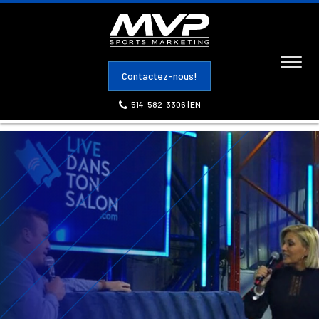
Toggl
Contactez-nous!
naviga
514-582-3306
|
EN