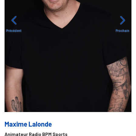
Précédent
Prochain
Maxime Lalonde
Animateur Radio BPM Sports