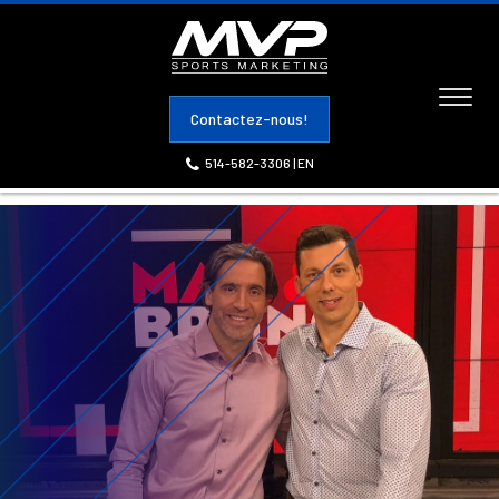
Toggl
Contactez-nous!
naviga
514-582-3306
|
EN