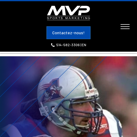
Toggl
Contactez-nous!
naviga
514-582-3306
|
EN